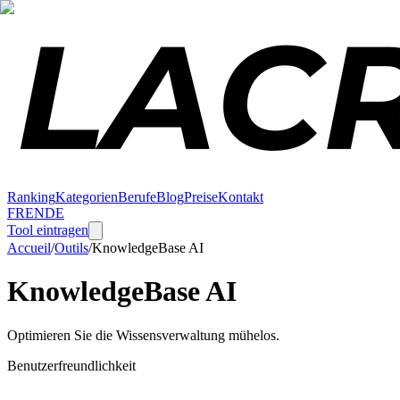
Ranking
Kategorien
Berufe
Blog
Preise
Kontakt
FR
EN
DE
Tool eintragen
Accueil
/
Outils
/
KnowledgeBase AI
KnowledgeBase AI
Optimieren Sie die Wissensverwaltung mühelos.
Benutzerfreundlichkeit