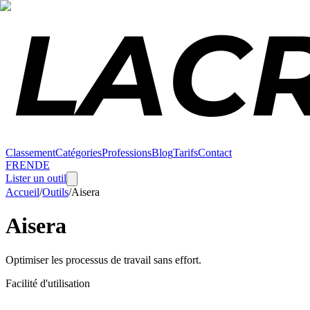
Classement
Catégories
Professions
Blog
Tarifs
Contact
FR
EN
DE
Lister un outil
Accueil
/
Outils
/
Aisera
Aisera
Optimiser les processus de travail sans effort.
Facilité d'utilisation