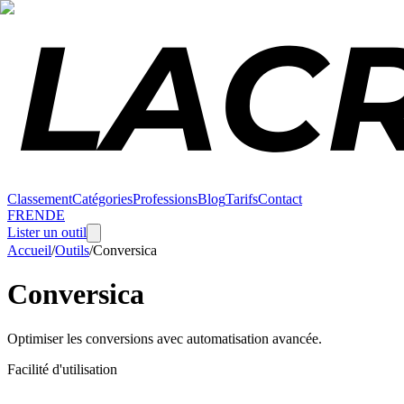
Classement
Catégories
Professions
Blog
Tarifs
Contact
FR
EN
DE
Lister un outil
Accueil
/
Outils
/
Conversica
Conversica
Optimiser les conversions avec automatisation avancée.
Facilité d'utilisation