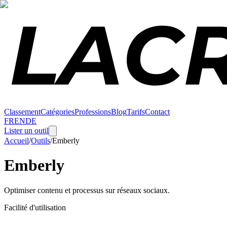
Classement
Catégories
Professions
Blog
Tarifs
Contact
FR
EN
DE
Lister un outil
Accueil
/
Outils
/
Emberly
Emberly
Optimiser contenu et processus sur réseaux sociaux.
Facilité d'utilisation