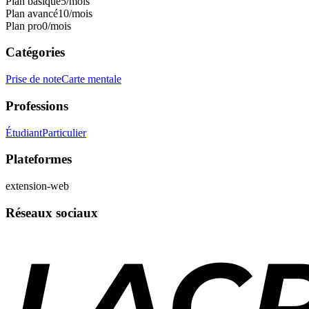
Plan basique
5
/mois
Plan avancé
10
/mois
Plan pro
0
/mois
Catégories
Prise de note
Carte mentale
Professions
Étudiant
Particulier
Plateformes
extension-web
Réseaux sociaux