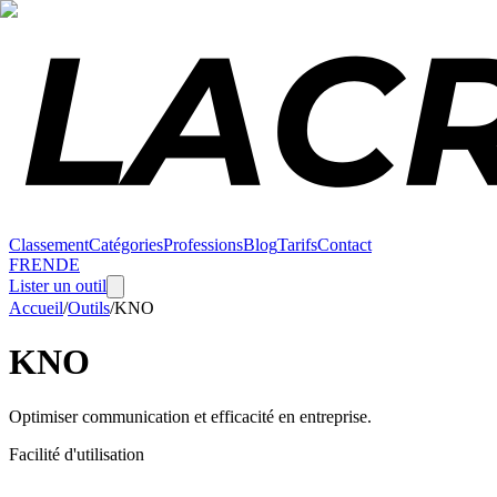
Classement
Catégories
Professions
Blog
Tarifs
Contact
FR
EN
DE
Lister un outil
Accueil
/
Outils
/
KNO
KNO
Optimiser communication et efficacité en entreprise.
Facilité d'utilisation