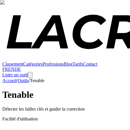
Classement
Catégories
Professions
Blog
Tarifs
Contact
FR
EN
DE
Lister un outil
Accueil
/
Outils
/
Tenable
Tenable
Détecter les failles clés et guider la correction
Facilité d'utilisation