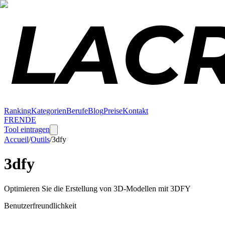
Ranking
Kategorien
Berufe
Blog
Preise
Kontakt
FR
EN
DE
Tool eintragen
Accueil
/
Outils
/
3dfy
3dfy
Optimieren Sie die Erstellung von 3D-Modellen mit 3DFY
Benutzerfreundlichkeit