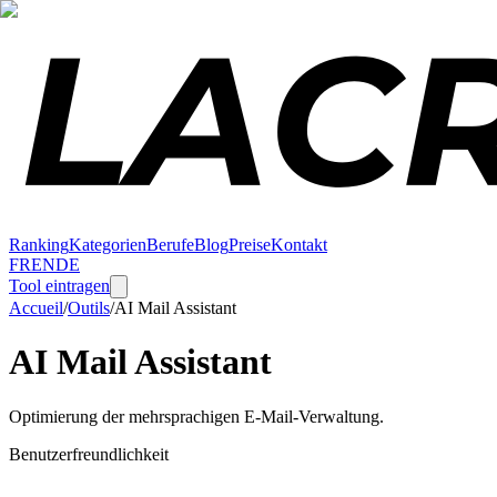
Ranking
Kategorien
Berufe
Blog
Preise
Kontakt
FR
EN
DE
Tool eintragen
Accueil
/
Outils
/
AI Mail Assistant
AI Mail Assistant
Optimierung der mehrsprachigen E-Mail-Verwaltung.
Benutzerfreundlichkeit