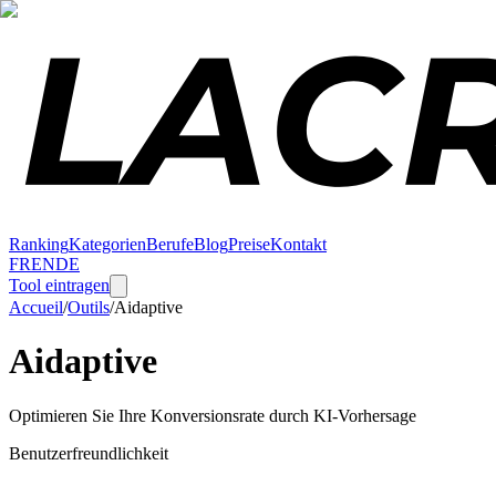
Ranking
Kategorien
Berufe
Blog
Preise
Kontakt
FR
EN
DE
Tool eintragen
Accueil
/
Outils
/
Aidaptive
Aidaptive
Optimieren Sie Ihre Konversionsrate durch KI-Vorhersage
Benutzerfreundlichkeit