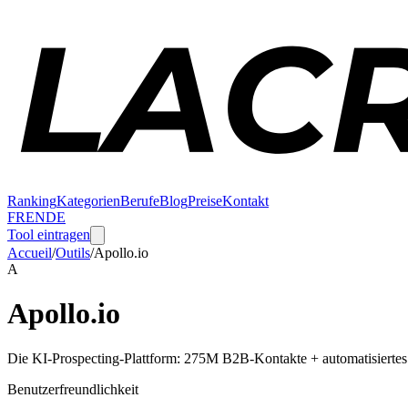
Ranking
Kategorien
Berufe
Blog
Preise
Kontakt
FR
EN
DE
Tool eintragen
Accueil
/
Outils
/
Apollo.io
A
Apollo.io
Die KI-Prospecting-Plattform: 275M B2B-Kontakte + automatisiertes
Benutzerfreundlichkeit