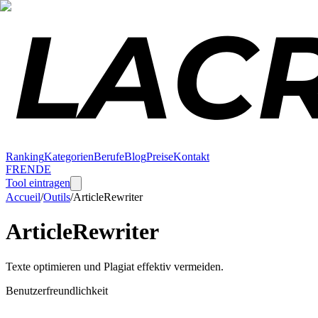
Ranking
Kategorien
Berufe
Blog
Preise
Kontakt
FR
EN
DE
Tool eintragen
Accueil
/
Outils
/
ArticleRewriter
ArticleRewriter
Texte optimieren und Plagiat effektiv vermeiden.
Benutzerfreundlichkeit