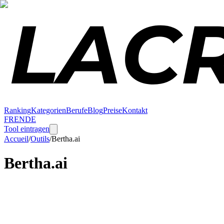
Ranking
Kategorien
Berufe
Blog
Preise
Kontakt
FR
EN
DE
Tool eintragen
Accueil
/
Outils
/
Bertha.ai
Bertha.ai