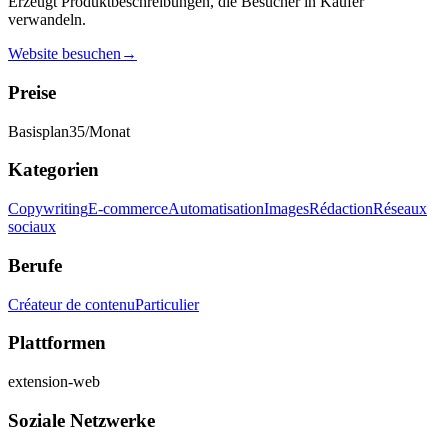
Erzeugt Produktbeschreibungen, die Besucher in Käufer
verwandeln.
Website besuchen
→
Preise
Basisplan
35
/Monat
Kategorien
Copywriting
E-commerce
Automatisation
Images
Rédaction
Réseaux
sociaux
Berufe
Créateur de contenu
Particulier
Plattformen
extension-web
Soziale Netzwerke