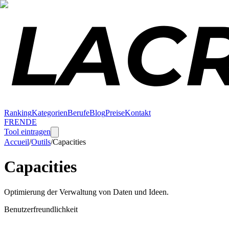
Ranking
Kategorien
Berufe
Blog
Preise
Kontakt
FR
EN
DE
Tool eintragen
Accueil
/
Outils
/
Capacities
Capacities
Optimierung der Verwaltung von Daten und Ideen.
Benutzerfreundlichkeit