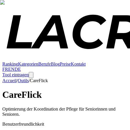
Ranking
Kategorien
Berufe
Blog
Preise
Kontakt
FR
EN
DE
Tool eintragen
Accueil
/
Outils
/
CareFlick
CareFlick
Optimierung der Koordination der Pflege für Seniorinnen und
Senioren.
Benutzerfreundlichkeit