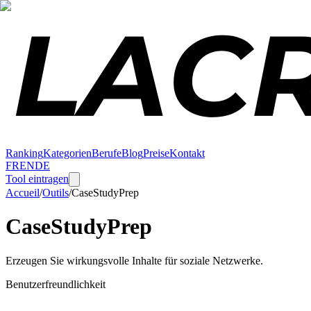
Ranking
Kategorien
Berufe
Blog
Preise
Kontakt
FR
EN
DE
Tool eintragen
Accueil
/
Outils
/
CaseStudyPrep
CaseStudyPrep
Erzeugen Sie wirkungsvolle Inhalte für soziale Netzwerke.
Benutzerfreundlichkeit