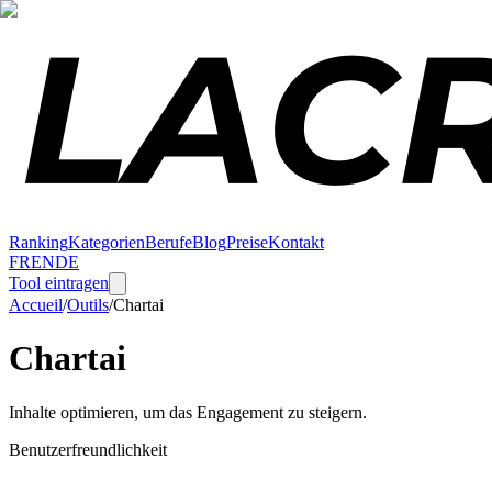
Ranking
Kategorien
Berufe
Blog
Preise
Kontakt
FR
EN
DE
Tool eintragen
Accueil
/
Outils
/
Chartai
Chartai
Inhalte optimieren, um das Engagement zu steigern.
Benutzerfreundlichkeit