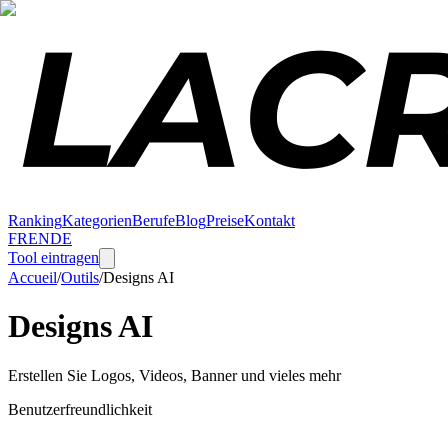
Ranking
Kategorien
Berufe
Blog
Preise
Kontakt
FR
EN
DE
Tool eintragen
Accueil
/
Outils
/
Designs AI
Designs AI
Erstellen Sie Logos, Videos, Banner und vieles mehr
Benutzerfreundlichkeit