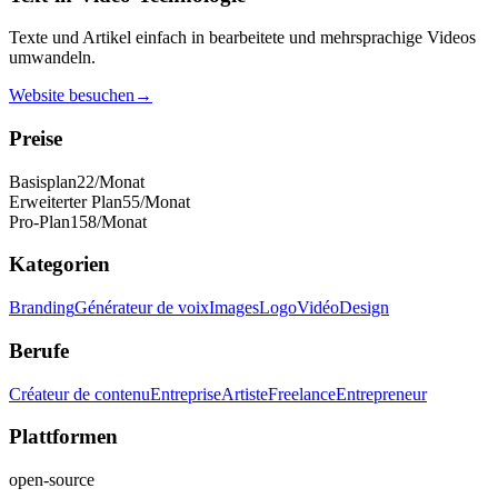
Texte und Artikel einfach in bearbeitete und mehrsprachige Videos
umwandeln.
Website besuchen
→
Preise
Basisplan
22
/Monat
Erweiterter Plan
55
/Monat
Pro-Plan
158
/Monat
Kategorien
Branding
Générateur de voix
Images
Logo
Vidéo
Design
Berufe
Créateur de contenu
Entreprise
Artiste
Freelance
Entrepreneur
Plattformen
open-source