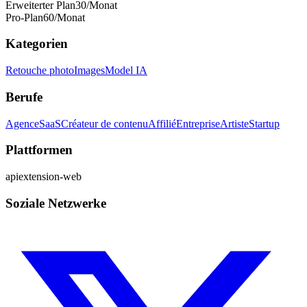
Erweiterter Plan
30
/Monat
Pro-Plan
60
/Monat
Kategorien
Retouche photo
Images
Model IA
Berufe
Agence
SaaS
Créateur de contenu
Affilié
Entreprise
Artiste
Startup
Plattformen
api
extension-web
Soziale Netzwerke