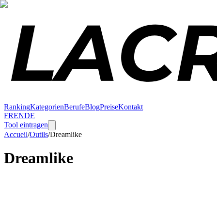
Ranking
Kategorien
Berufe
Blog
Preise
Kontakt
FR
EN
DE
Tool eintragen
Accueil
/
Outils
/
Dreamlike
Dreamlike