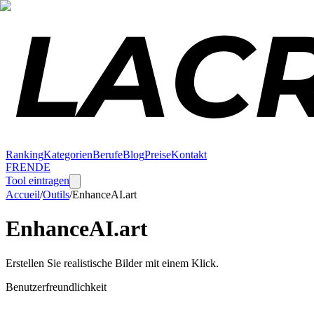
Ranking
Kategorien
Berufe
Blog
Preise
Kontakt
FR
EN
DE
Tool eintragen
Accueil
/
Outils
/
EnhanceAI.art
EnhanceAI.art
Erstellen Sie realistische Bilder mit einem Klick.
Benutzerfreundlichkeit