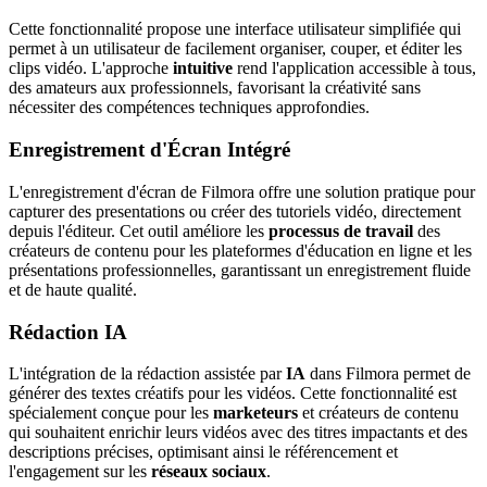
Cette fonctionnalité propose une interface utilisateur simplifiée qui
permet à un utilisateur de facilement organiser, couper, et éditer les
clips vidéo. L'approche
intuitive
rend l'application accessible à tous,
des amateurs aux professionnels, favorisant la créativité sans
nécessiter des compétences techniques approfondies.
Enregistrement d'Écran Intégré
L'enregistrement d'écran de Filmora offre une solution pratique pour
capturer des presentations ou créer des tutoriels vidéo, directement
depuis l'éditeur. Cet outil améliore les
processus de travail
des
créateurs de contenu pour les plateformes d'éducation en ligne et les
présentations professionnelles, garantissant un enregistrement fluide
et de haute qualité.
Rédaction IA
L'intégration de la rédaction assistée par
IA
dans Filmora permet de
générer des textes créatifs pour les vidéos. Cette fonctionnalité est
spécialement conçue pour les
marketeurs
et créateurs de contenu
qui souhaitent enrichir leurs vidéos avec des titres impactants et des
descriptions précises, optimisant ainsi le référencement et
l'engagement sur les
réseaux sociaux
.