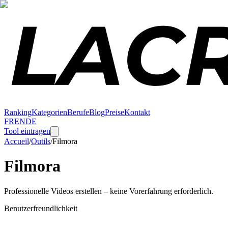
Ranking
Kategorien
Berufe
Blog
Preise
Kontakt
FR
EN
DE
Tool eintragen
Accueil
/
Outils
/
Filmora
Filmora
Professionelle Videos erstellen – keine Vorerfahrung erforderlich.
Benutzerfreundlichkeit