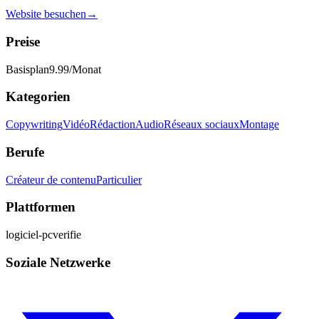
Website besuchen
→
Preise
Basisplan
9.99
/Monat
Kategorien
Copywriting
Vidéo
Rédaction
Audio
Réseaux sociaux
Montage
Berufe
Créateur de contenu
Particulier
Plattformen
logiciel-pc
verifie
Soziale Netzwerke