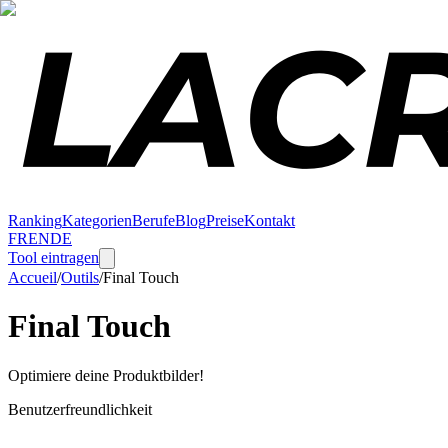
Ranking
Kategorien
Berufe
Blog
Preise
Kontakt
FR
EN
DE
Tool eintragen
Accueil
/
Outils
/
Final Touch
Final Touch
Optimiere deine Produktbilder!
Benutzerfreundlichkeit