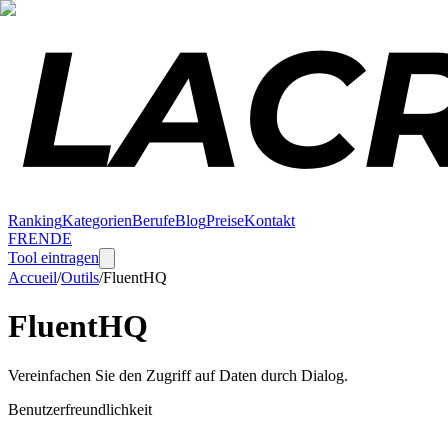
Ranking
Kategorien
Berufe
Blog
Preise
Kontakt
FR
EN
DE
Tool eintragen
Accueil
/
Outils
/
FluentHQ
FluentHQ
Vereinfachen Sie den Zugriff auf Daten durch Dialog.
Benutzerfreundlichkeit