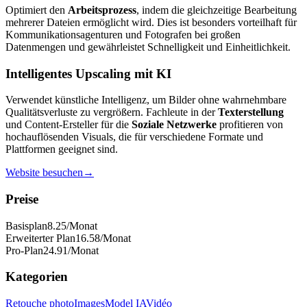
Optimiert den
Arbeitsprozess
, indem die gleichzeitige Bearbeitung
mehrerer Dateien ermöglicht wird. Dies ist besonders vorteilhaft für
Kommunikationsagenturen und Fotografen bei großen
Datenmengen und gewährleistet Schnelligkeit und Einheitlichkeit.
Intelligentes Upscaling mit KI
Verwendet künstliche Intelligenz, um Bilder ohne wahrnehmbare
Qualitätsverluste zu vergrößern. Fachleute in der
Texterstellung
und Content-Ersteller für die
Soziale Netzwerke
profitieren von
hochauflösenden Visuals, die für verschiedene Formate und
Plattformen geeignet sind.
Website besuchen
→
Preise
Basisplan
8.25
/Monat
Erweiterter Plan
16.58
/Monat
Pro-Plan
24.91
/Monat
Kategorien
Retouche photo
Images
Model IA
Vidéo