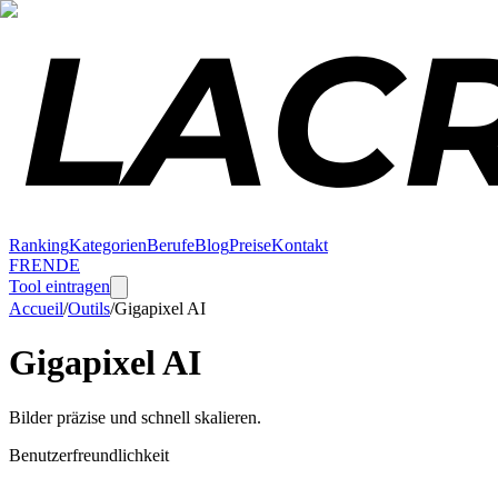
Ranking
Kategorien
Berufe
Blog
Preise
Kontakt
FR
EN
DE
Tool eintragen
Accueil
/
Outils
/
Gigapixel AI
Gigapixel AI
Bilder präzise und schnell skalieren.
Benutzerfreundlichkeit