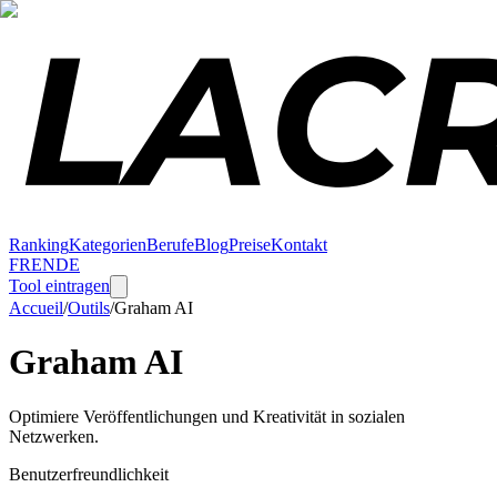
Ranking
Kategorien
Berufe
Blog
Preise
Kontakt
FR
EN
DE
Tool eintragen
Accueil
/
Outils
/
Graham AI
Graham AI
Optimiere Veröffentlichungen und Kreativität in sozialen
Netzwerken.
Benutzerfreundlichkeit