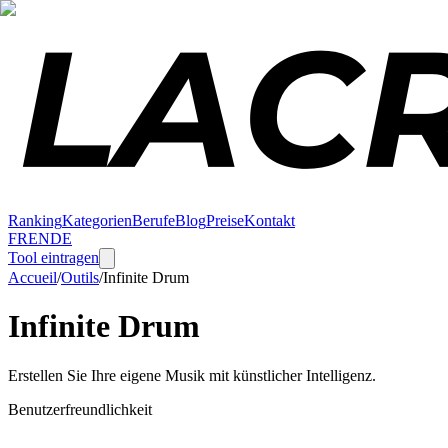
Ranking
Kategorien
Berufe
Blog
Preise
Kontakt
FR
EN
DE
Tool eintragen
Accueil
/
Outils
/
Infinite Drum
Infinite Drum
Erstellen Sie Ihre eigene Musik mit künstlicher Intelligenz.
Benutzerfreundlichkeit