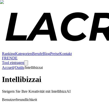
Ranking
Kategorien
Berufe
Blog
Preise
Kontakt
FR
EN
DE
Tool eintragen
Accueil
/
Outils
/
Intellibizzai
Intellibizzai
Steigern Sie Ihre Kreativität mit IntellibizzAI
Benutzerfreundlichkeit