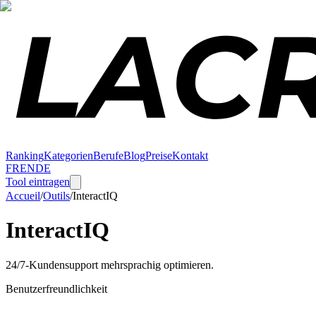
Ranking
Kategorien
Berufe
Blog
Preise
Kontakt
FR
EN
DE
Tool eintragen
Accueil
/
Outils
/
InteractIQ
InteractIQ
24/7-Kundensupport mehrsprachig optimieren.
Benutzerfreundlichkeit