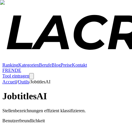
Ranking
Kategorien
Berufe
Blog
Preise
Kontakt
FR
EN
DE
Tool eintragen
Accueil
/
Outils
/
JobtitlesAI
JobtitlesAI
Stellenbezeichnungen effizient klassifizieren.
Benutzerfreundlichkeit