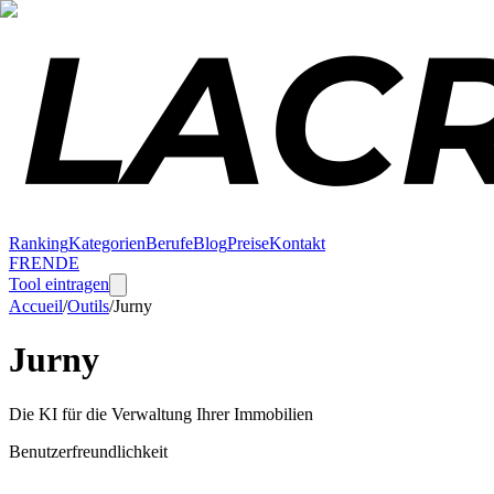
Ranking
Kategorien
Berufe
Blog
Preise
Kontakt
FR
EN
DE
Tool eintragen
Accueil
/
Outils
/
Jurny
Jurny
Die KI für die Verwaltung Ihrer Immobilien
Benutzerfreundlichkeit