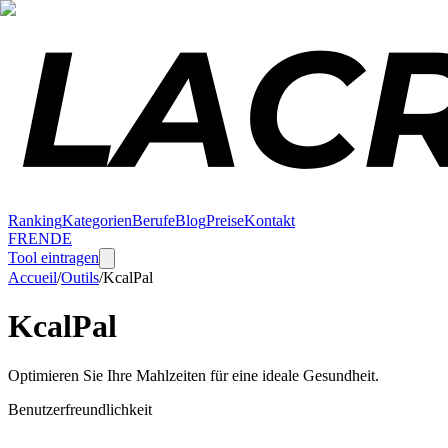
Ranking
Kategorien
Berufe
Blog
Preise
Kontakt
FR
EN
DE
Tool eintragen
Accueil
/
Outils
/
KcalPal
KcalPal
Optimieren Sie Ihre Mahlzeiten für eine ideale Gesundheit.
Benutzerfreundlichkeit