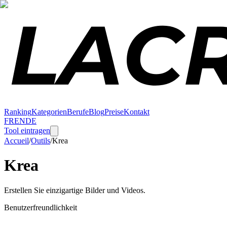
Ranking
Kategorien
Berufe
Blog
Preise
Kontakt
FR
EN
DE
Tool eintragen
Accueil
/
Outils
/
Krea
Krea
Erstellen Sie einzigartige Bilder und Videos.
Benutzerfreundlichkeit