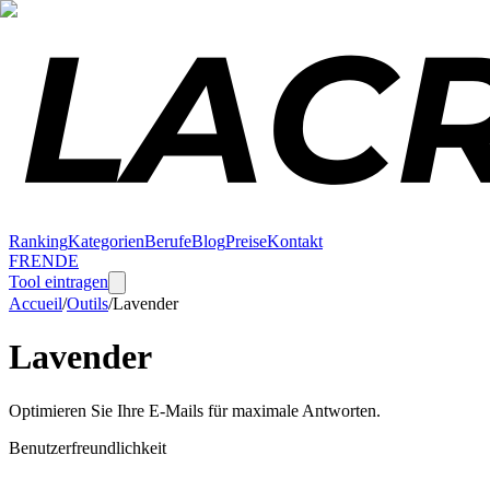
Ranking
Kategorien
Berufe
Blog
Preise
Kontakt
FR
EN
DE
Tool eintragen
Accueil
/
Outils
/
Lavender
Lavender
Optimieren Sie Ihre E-Mails für maximale Antworten.
Benutzerfreundlichkeit