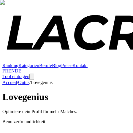
Ranking
Kategorien
Berufe
Blog
Preise
Kontakt
FR
EN
DE
Tool eintragen
Accueil
/
Outils
/
Lovegenius
Lovegenius
Optimiere dein Profil für mehr Matches.
Benutzerfreundlichkeit