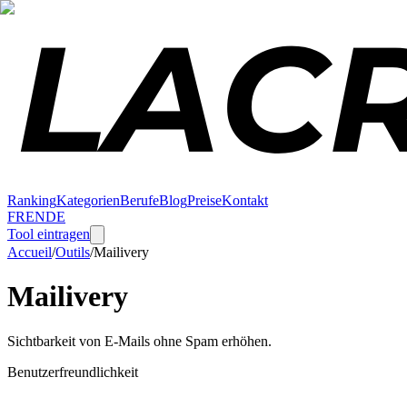
Ranking
Kategorien
Berufe
Blog
Preise
Kontakt
FR
EN
DE
Tool eintragen
Accueil
/
Outils
/
Mailivery
Mailivery
Sichtbarkeit von E-Mails ohne Spam erhöhen.
Benutzerfreundlichkeit