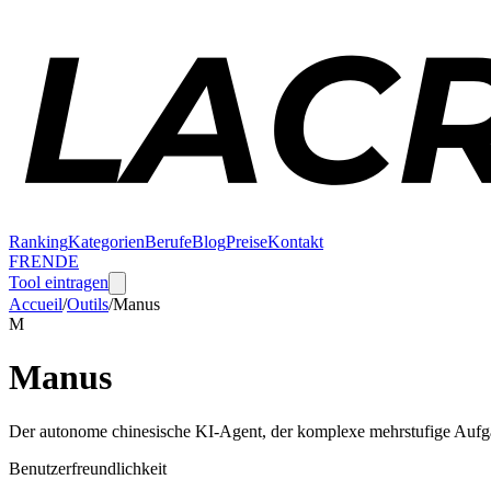
Ranking
Kategorien
Berufe
Blog
Preise
Kontakt
FR
EN
DE
Tool eintragen
Accueil
/
Outils
/
Manus
M
Manus
Der autonome chinesische KI-Agent, der komplexe mehrstufige Aufgab
Benutzerfreundlichkeit