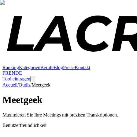
Ranking
Kategorien
Berufe
Blog
Preise
Kontakt
FR
EN
DE
Tool eintragen
Accueil
/
Outils
/
Meetgeek
Meetgeek
Maximieren Sie Ihre Meetings mit präzisen Transkriptionen.
Benutzerfreundlichkeit