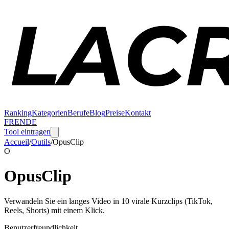
Ranking
Kategorien
Berufe
Blog
Preise
Kontakt
FR
EN
DE
Tool eintragen
Accueil
/
Outils
/
OpusClip
O
OpusClip
Verwandeln Sie ein langes Video in 10 virale Kurzclips (TikTok,
Reels, Shorts) mit einem Klick.
Benutzerfreundlichkeit