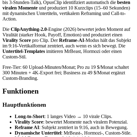
bis 3-Stunden-Talk), OpusClip identifiziert automatisch die
besten
viralen Momente
und produziert 10 Kurzclips (15–60 Sekunden)
mit dynamischen Untertiteln, vertikalem Reframing und Call-to-
Action.
Die
ClipAnything-2.0
-Engine (2026) bewertet jeden Moment auf
Viralität (starker Hook, Payoff, Emotion) und produziert einen
Virality Score
pro Clip. Der
Reframe-AI
-Modus hält das Subjekt
im 9:16-Vertikalformat zentriert, auch wenn es sich bewegt. Die
Untertitel-Templates
imitieren MrBeast, Hormozi oder einen
Custom-Stil.
Free-Tier: 60 Upload-Minuten/Monat; Pro zu 19 $/Monat schaltet
300 Minuten + 4K-Export frei; Business zu 49 $/Monat ergänzt
Custom-Branding.
Funktionen
Hauptfunktionen
Long-to-Short
: 1 langes Video → 10 virale Clips.
Virality Score
: bewertet Momente nach viralem Potenzial.
Reframe AI
: Subjekt zentriert in 9:16, auch in Bewegung.
Dynamische Untertitel
: MrBeast-, Hormozi-, Custom-Stile.