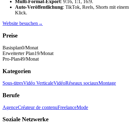
Multi-Format-Export
: 9:16, 1:1, 16:9.
Auto-Veröffentlichung
: TikTok, Reels, Shorts mit einem
Klick.
Website besuchen
→
Preise
Basisplan
0
/Monat
Erweiterter Plan
19
/Monat
Pro-Plan
49
/Monat
Kategorien
Sous-titres
Vidéo Verticale
Vidéo
Réseaux sociaux
Montage
Berufe
Agence
Créateur de contenu
Freelance
Mode
Soziale Netzwerke