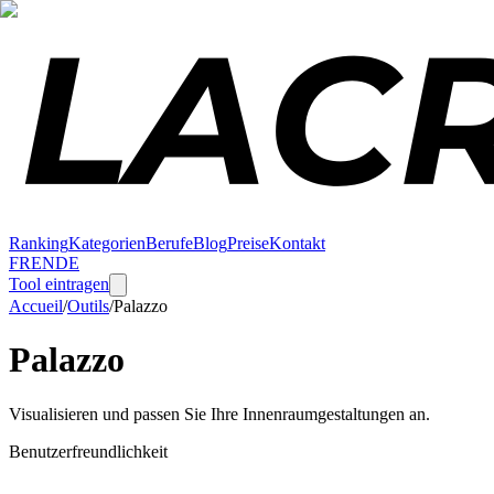
Ranking
Kategorien
Berufe
Blog
Preise
Kontakt
FR
EN
DE
Tool eintragen
Accueil
/
Outils
/
Palazzo
Palazzo
Visualisieren und passen Sie Ihre Innenraumgestaltungen an.
Benutzerfreundlichkeit