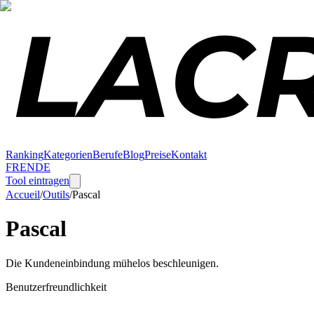
Ranking
Kategorien
Berufe
Blog
Preise
Kontakt
FR
EN
DE
Tool eintragen
Accueil
/
Outils
/
Pascal
Pascal
Die Kundeneinbindung mühelos beschleunigen.
Benutzerfreundlichkeit