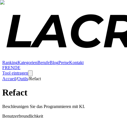
Ranking
Kategorien
Berufe
Blog
Preise
Kontakt
FR
EN
DE
Tool eintragen
Accueil
/
Outils
/
Refact
Refact
Beschleunigen Sie das Programmieren mit KI.
Benutzerfreundlichkeit