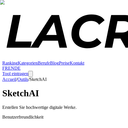
Ranking
Kategorien
Berufe
Blog
Preise
Kontakt
FR
EN
DE
Tool eintragen
Accueil
/
Outils
/
SketchAI
SketchAI
Erstellen Sie hochwertige digitale Werke.
Benutzerfreundlichkeit