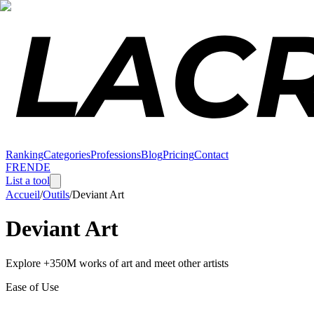
Ranking
Categories
Professions
Blog
Pricing
Contact
FR
EN
DE
List a tool
Accueil
/
Outils
/
Deviant Art
Deviant Art
Explore +350M works of art and meet other artists
Ease of Use