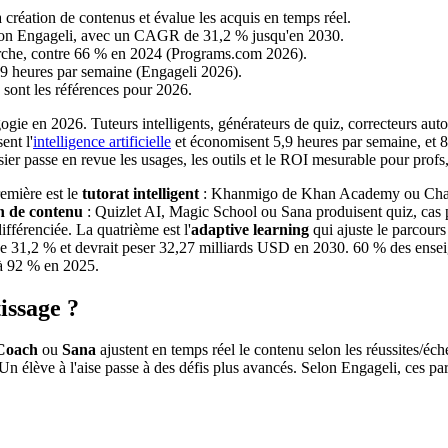
a création de contenus et évalue les acquis en temps réel.
elon Engageli, avec un CAGR de 31,2 % jusqu'en 2030.
herche, contre 66 % en 2024 (Programs.com 2026).
5,9 heures par semaine (Engageli 2026).
ont les références pour 2026.
gie en 2026. Tuteurs intelligents, générateurs de quiz, correcteurs auto
ent l'
intelligence artificielle
et économisent 5,9 heures par semaine, et 8
 passe en revue les usages, les outils et le ROI mesurable pour profs,
remière est le
tutorat intelligent
: Khanmigo de Khan Academy ou ChatG
n de contenu
: Quizlet AI, Magic School ou Sana produisent quiz, cas p
ifférenciée. La quatrième est l'
adaptive learning
qui ajuste le parcours
31,2 % et devrait peser 32,27 milliards USD en 2030. 60 % des enseig
 à 92 % en 2025.
issage ?
Coach
ou
Sana
ajustent en temps réel le contenu selon les réussites/éc
 Un élève à l'aise passe à des défis plus avancés. Selon Engageli, ces p
?