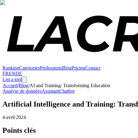
Ranking
Categories
Professions
Blog
Pricing
Contact
FR
EN
DE
List a tool
Accueil
/
Blog
/
AI and Training: Transforming Education
Analyse de données
Assistant
Chatbot
Artificial Intelligence and Training: Tran
4 avril 2024
Points clés