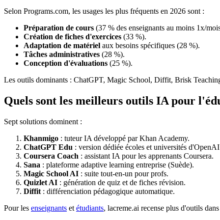
Selon Programs.com, les usages les plus fréquents en 2026 sont :
Préparation de cours
(37 % des enseignants au moins 1x/mois
Création de fiches d'exercices
(33 %).
Adaptation de matériel
aux besoins spécifiques (28 %).
Tâches administratives
(28 %).
Conception d'évaluations
(25 %).
Les outils dominants : ChatGPT, Magic School, Diffit, Brisk Teaching
Quels sont les meilleurs outils IA pour l'é
Sept solutions dominent :
Khanmigo
: tuteur IA développé par Khan Academy.
ChatGPT Edu
: version dédiée écoles et universités d'OpenAI
Coursera Coach
: assistant IA pour les apprenants Coursera.
Sana
: plateforme adaptive learning entreprise (Suède).
Magic School AI
: suite tout-en-un pour profs.
Quizlet AI
: génération de quiz et de fiches révision.
Diffit
: différenciation pédagogique automatique.
Pour les
enseignants
et
étudiants
, lacreme.ai recense plus d'outils dans