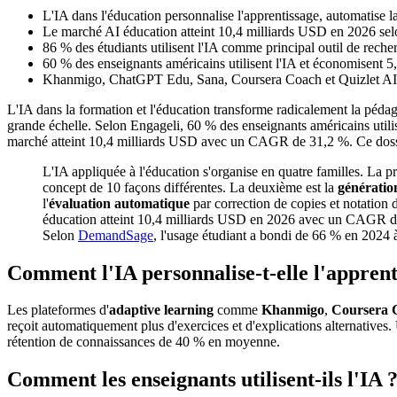
L'IA dans l'éducation personnalise l'apprentissage, automatise l
Le marché AI éducation atteint 10,4 milliards USD en 2026 s
86 % des étudiants utilisent l'IA comme principal outil de rec
60 % des enseignants américains utilisent l'IA et économisent 
Khanmigo, ChatGPT Edu, Sana, Coursera Coach et Quizlet AI s
L'IA dans la formation et l'éducation transforme radicalement la pédago
grande échelle. Selon Engageli, 60 % des enseignants américains utilis
marché atteint 10,4 milliards USD avec un CAGR de 31,2 %. Ce dossier
L'IA appliquée à l'éducation s'organise en quatre familles. La p
concept de 10 façons différentes. La deuxième est la
génératio
l'
évaluation automatique
par correction de copies et notation d
éducation atteint 10,4 milliards USD en 2026 avec un CAGR de 
Selon
DemandSage
, l'usage étudiant a bondi de 66 % en 2024
Comment l'IA personnalise-t-elle l'apprent
Les plateformes d'
adaptive learning
comme
Khanmigo
,
Coursera 
reçoit automatiquement plus d'exercices et d'explications alternatives.
rétention de connaissances de 40 % en moyenne.
Comment les enseignants utilisent-ils l'IA 