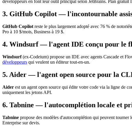
développeurs en font leur outil principal selon JetBrains. Plan gratuit 
3. GitHub Copilot — l'incontournable assis
GitHub Copilot
reste le plus largement adopté avec 76 % de notorié
Pro à 10 $/mois, Business à 19 $.
4. Windsurf — l'agent IDE conçu pour le f
Windsurf
(ex-Codeium) propose un IDE avec agents Cascade et Flow c
développeurs
qui veulent un éditeur tout-en-un.
5. Aider — l'agent open source pour la CL
Aider
est un agent open source qui édite votre code via la ligne de 
uniquement les jetons API.
6. Tabnine — l'autocomplétion locale et pr
Tabnine
propose des modèles d'autocomplétion qui peuvent tourner lo
Enterprise sur devis.