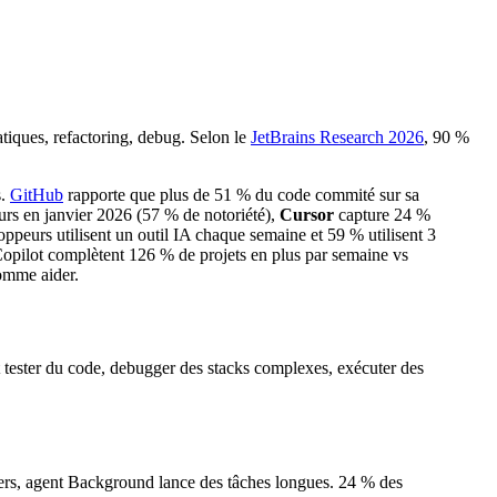
tiques, refactoring, debug. Selon le
JetBrains Research 2026
, 90 %
s.
GitHub
rapporte que plus de 51 % du code commité sur sa
urs en janvier 2026 (57 % de notoriété),
Cursor
capture 24 %
ppeurs utilisent un outil IA chaque semaine et 59 % utilisent 3
 Copilot complètent 126 % de projets en plus par semaine vs
omme aider.
t tester du code, debugger des stacks complexes, exécuter des
iers, agent Background lance des tâches longues. 24 % des