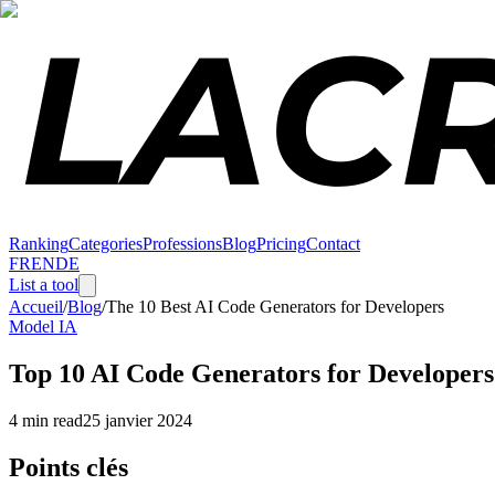
Ranking
Categories
Professions
Blog
Pricing
Contact
FR
EN
DE
List a tool
Accueil
/
Blog
/
The 10 Best AI Code Generators for Developers
Model IA
Top 10 AI Code Generators for Developers
4 min read
25 janvier 2024
Points clés