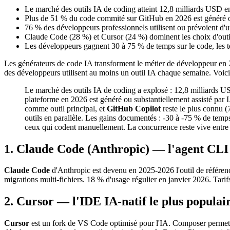
Le marché des outils IA de coding atteint 12,8 milliards USD en
Plus de 51 % du code commité sur GitHub en 2026 est généré o
76 % des développeurs professionnels utilisent ou prévoient d'ut
Claude Code (28 %) et Cursor (24 %) dominent les choix d'outi
Les développeurs gagnent 30 à 75 % de temps sur le code, les te
Les générateurs de code IA transforment le métier de développeur en 2
des développeurs utilisent au moins un outil IA chaque semaine. Voici 
Le marché des outils IA de coding a explosé : 12,8 milliards U
plateforme en 2026 est généré ou substantiellement assisté par 
comme outil principal, et
GitHub Copilot
reste le plus connu (
outils en parallèle. Les gains documentés : -30 à -75 % de temp
ceux qui codent manuellement. La concurrence reste vive entre
1. Claude Code (Anthropic) — l'agent CLI 
Claude Code
d'Anthropic est devenu en 2025-2026 l'outil de référenc
migrations multi-fichiers. 18 % d'usage régulier en janvier 2026. Tari
2. Cursor — l'IDE IA-natif le plus populai
Cursor
est un fork de VS Code optimisé pour l'IA. Composer permet d'