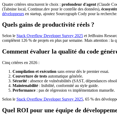
Quatre critères structurent le choix :
profondeur d'agent
(Claude Code
(Tabnine local, Continue.dev pour le contrôle des données),
écosyst
développeurs
en startup, ajoutez Sourcegraph Cody pour la recherche
Quels gains de productivité réels ?
Selon le
Stack Overflow Developer Survey 2025
et JetBrains Researc
complètent 126 % de projets en plus par semaine. Mais attention : la q
Comment évaluer la qualité du code génér
Cinq critères en 2026 :
Compilation et exécution
sans erreur dès le premier essai.
Couverture de tests
automatique générée.
Sécurité
: absence de vulnérabilités (SAST, dépendances obsolè
Maintenabilité
: lisibilité, conformité au style guide.
Performance
: pas de régression vs implémentation manuelle.
Selon le
Stack Overflow Developer Survey 2025
, 65 % des développeu
Quel ROI pour une équipe de développeme