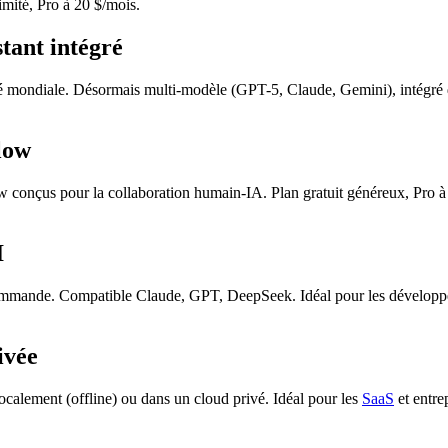
limité, Pro à 20 $/mois.
tant intégré
té mondiale. Désormais multi-modèle (GPT-5, Claude, Gemini), intégré 
low
onçus pour la collaboration humain-IA. Plan gratuit généreux, Pro à 15
I
commande. Compatible Claude, GPT, DeepSeek. Idéal pour les développeurs
ivée
calement (offline) ou dans un cloud privé. Idéal pour les
SaaS
et entre