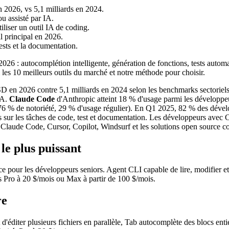
 2026, vs 5,1 milliards en 2024.
u assisté par IA.
iliser un outil IA de coding.
l principal en 2026.
sts et la documentation.
026 : autocomplétion intelligente, génération de fonctions, tests automa
les 10 meilleurs outils du marché et notre méthode pour choisir.
SD en 2026 contre 5,1 milliards en 2024 selon les benchmarks sectoriel
IA.
Claude Code
d'Anthropic atteint 18 % d'usage parmi les développe
76 % de notoriété, 29 % d'usage régulier). En Q1 2025, 82 % des dévelo
s sur les tâches de code, test et documentation. Les développeurs avec
 Claude Code, Cursor, Copilot, Windsurf et les solutions open source c
le plus puissant
e pour les développeurs seniors. Agent CLI capable de lire, modifier e
fs Pro à 20 $/mois ou Max à partir de 100 $/mois.
re
éditer plusieurs fichiers en parallèle, Tab autocomplète des blocs ent