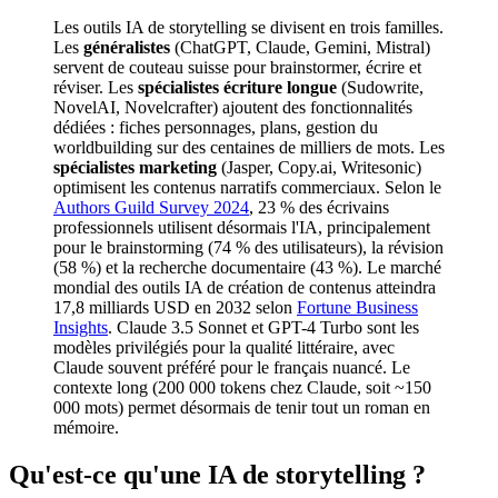
Les outils IA de storytelling se divisent en trois familles.
Les
généralistes
(ChatGPT, Claude, Gemini, Mistral)
servent de couteau suisse pour brainstormer, écrire et
réviser. Les
spécialistes écriture longue
(Sudowrite,
NovelAI, Novelcrafter) ajoutent des fonctionnalités
dédiées : fiches personnages, plans, gestion du
worldbuilding sur des centaines de milliers de mots. Les
spécialistes marketing
(Jasper, Copy.ai, Writesonic)
optimisent les contenus narratifs commerciaux. Selon le
Authors Guild Survey 2024
, 23 % des écrivains
professionnels utilisent désormais l'IA, principalement
pour le brainstorming (74 % des utilisateurs), la révision
(58 %) et la recherche documentaire (43 %). Le marché
mondial des outils IA de création de contenus atteindra
17,8 milliards USD en 2032 selon
Fortune Business
Insights
. Claude 3.5 Sonnet et GPT-4 Turbo sont les
modèles privilégiés pour la qualité littéraire, avec
Claude souvent préféré pour le français nuancé. Le
contexte long (200 000 tokens chez Claude, soit ~150
000 mots) permet désormais de tenir tout un roman en
mémoire.
Qu'est-ce qu'une IA de storytelling ?