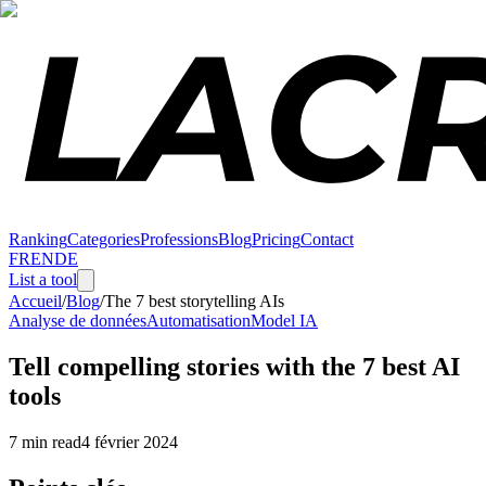
Ranking
Categories
Professions
Blog
Pricing
Contact
FR
EN
DE
List a tool
Accueil
/
Blog
/
The 7 best storytelling AIs
Analyse de données
Automatisation
Model IA
Tell compelling stories with the 7 best AI
tools
7 min read
4 février 2024