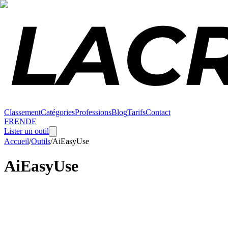
Classement
Catégories
Professions
Blog
Tarifs
Contact
FR
EN
DE
Lister un outil
Accueil
/
Outils
/
AiEasyUse
AiEasyUse