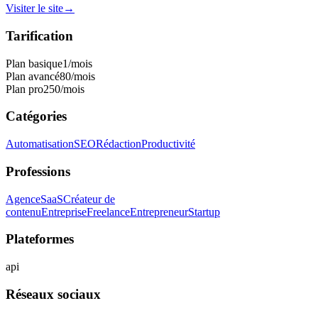
Visiter le site
→
Tarification
Plan basique
1
/mois
Plan avancé
80
/mois
Plan pro
250
/mois
Catégories
Automatisation
SEO
Rédaction
Productivité
Professions
Agence
SaaS
Créateur de
contenu
Entreprise
Freelance
Entrepreneur
Startup
Plateformes
api
Réseaux sociaux