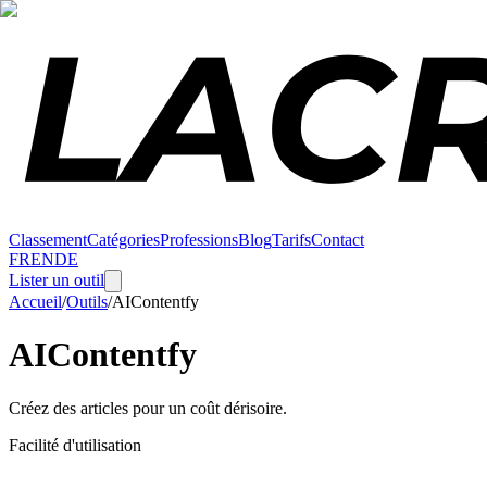
Classement
Catégories
Professions
Blog
Tarifs
Contact
FR
EN
DE
Lister un outil
Accueil
/
Outils
/
AIContentfy
AIContentfy
Créez des articles pour un coût dérisoire.
Facilité d'utilisation