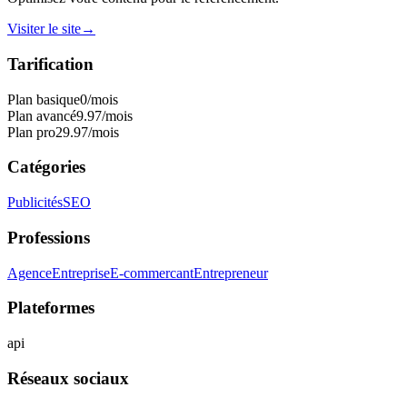
Visiter le site
→
Tarification
Plan basique
0
/mois
Plan avancé
9.97
/mois
Plan pro
29.97
/mois
Catégories
Publicités
SEO
Professions
Agence
Entreprise
E-commercant
Entrepreneur
Plateformes
api
Réseaux sociaux