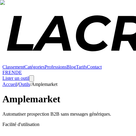
Classement
Catégories
Professions
Blog
Tarifs
Contact
FR
EN
DE
Lister un outil
Accueil
/
Outils
/
Amplemarket
Amplemarket
Automatiser prospection B2B sans messages génériques.
Facilité d'utilisation