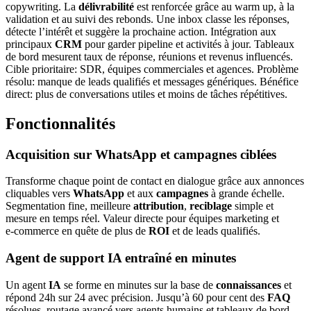
copywriting. La
délivrabilité
est renforcée grâce au warm up, à la
validation et au suivi des rebonds. Une inbox classe les réponses,
détecte l’intérêt et suggère la prochaine action. Intégration aux
principaux
CRM
pour garder pipeline et activités à jour. Tableaux
de bord mesurent taux de réponse, réunions et revenus influencés.
Cible prioritaire: SDR, équipes commerciales et agences. Problème
résolu: manque de leads qualifiés et messages génériques. Bénéfice
direct: plus de conversations utiles et moins de tâches répétitives.
Fonctionnalités
Acquisition sur WhatsApp et campagnes ciblées
Transforme chaque point de contact en dialogue grâce aux annonces
cliquables vers
WhatsApp
et aux
campagnes
à grande échelle.
Segmentation fine, meilleure
attribution
,
reciblage
simple et
mesure en temps réel. Valeur directe pour équipes marketing et
e‑commerce en quête de plus de
ROI
et de leads qualifiés.
Agent de support IA entraîné en minutes
Un agent
IA
se forme en minutes sur la base de
connaissances
et
répond 24h sur 24 avec précision. Jusqu’à 60 pour cent des
FAQ
résolues, routage avancé vers agents humains et tableaux de bord