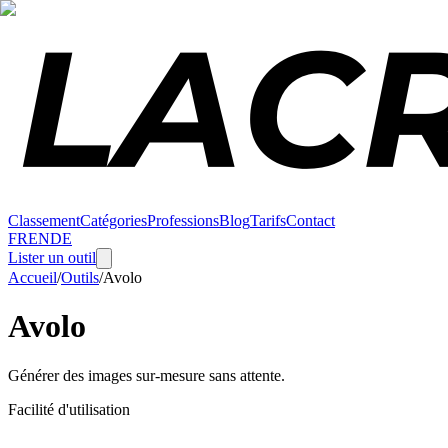
Classement
Catégories
Professions
Blog
Tarifs
Contact
FR
EN
DE
Lister un outil
Accueil
/
Outils
/
Avolo
Avolo
Générer des images sur-mesure sans attente.
Facilité d'utilisation